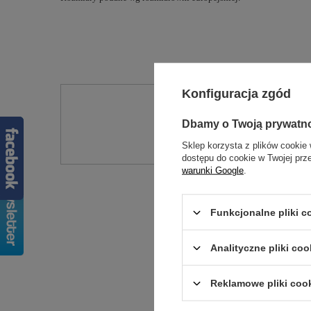
Konfiguracja zgód
Potr
Dbamy o Twoją prywatn
Zadaj pytanie a my od
Sklep korzysta z plików cookie 
dostępu do cookie w Twojej prz
warunki Google
.
Funkcjonalne pliki 
Analityczne pliki coo
Reklamowe pliki coo
Treść twojej op