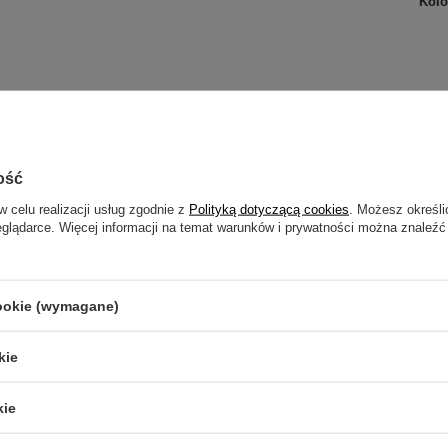
Kolo
zebujesz pomocy? Masz pytania?
ość
Zadaj pyta
powiemy niezwłocznie, najciekawsze pytania i odpowiedzi
publikując dla innych.
w celu realizacji usług zgodnie z
Polityką dotyczącą cookies
. Możesz określi
eglądarce. Więcej informacji na temat warunków i prywatności można znaleźć
NAPISZ SWOJĄ OPINIĘ
cookie (wymagane)
Twoja ocena:
kie
5/5
kie
inii