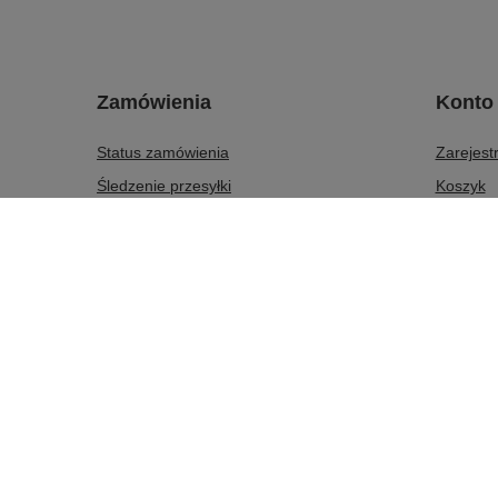
Zamówienia
Konto
Status zamówienia
Zarejestr
Śledzenie przesyłki
Koszyk
Chcę zareklamować produkt
Listy za
Chcę odstąpić od umowy
Lista za
Chcę wymienić produkt
Historia 
Kontakt
Moje rab
Newslett
BRAFITTING
Brafitting - o co chodzi?