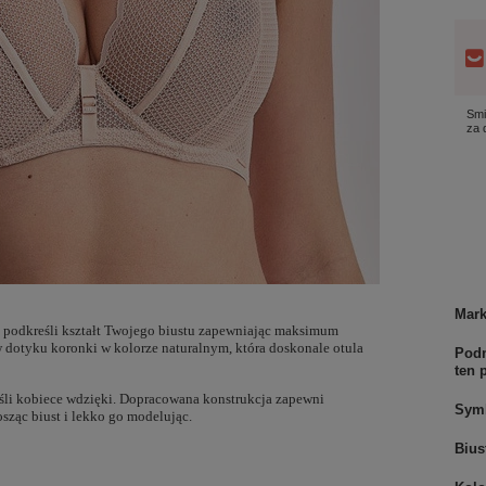
Smi
za
Mar
ie podkreśli kształt Twojego biustu zapewniając maksimum
 dotyku koronki w kolorze naturalnym, która doskonale otula
Podm
ten 
eśli kobiece wdzięki. Dopracowana konstrukcja zapewni
Sym
sząc biust i lekko go modelując.
Bius