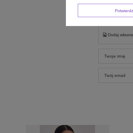
Potwier
Dodaj własne 
Twoje imię
Twój email