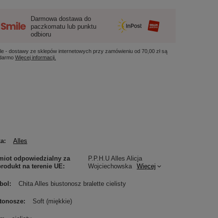
Darmowa dostawa do
paczkomatu lub punktu
odbioru
le - dostawy ze sklepów internetowych przy zamówieniu od
70,00 zł
są
 darmo
Więcej informacji.
ka
Alles
iot odpowiedzialny za
P.P.H.U Alles Alicja
produkt na terenie UE
Wojciechowska
Więcej
bol
Chita Alles biustonosz bralette cielisty
tonosze
Soft (miękkie)