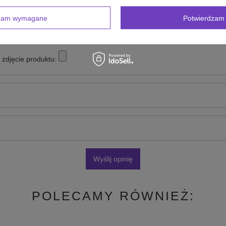
dzam wymagane
Potwierdzam 
zdjęcie produktu:
Wyślij opinię
POLECAMY RÓWNIEŻ: