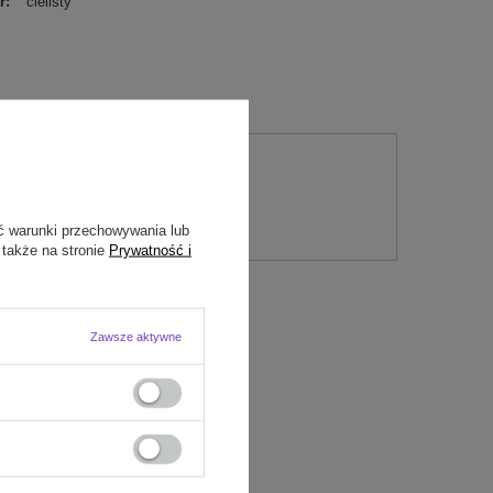
r
cielisty
nie
ć warunki przechowywania lub
 także na stronie
Prywatność i
Zawsze aktywne