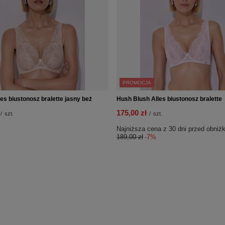
PROMOCJA
es biustonosz bralette jasny beż
Hush Blush Alles biustonosz bralette
175,00 zł
/
szt.
/
szt.
Najniższa cena z 30 dni przed obniżk
189,00 zł
-7%