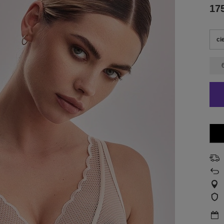
175
ci