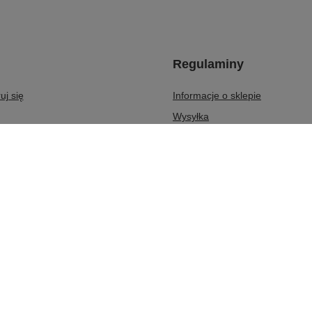
Regulaminy
uj się
Informacje o sklepie
Wysyłka
kupowe
Sposoby płatności i prowizje
kupionych produktów
Regulamin
transakcji
Polityka prywatności
aty
Odstąpienie od umowy
er
Zarządzaj plikami cookie