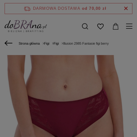
DARMOWA DOSTAWA
od 70,00 zł
Strona główna
Figi
Figi
Illusion 2985 Fantasie figi berry