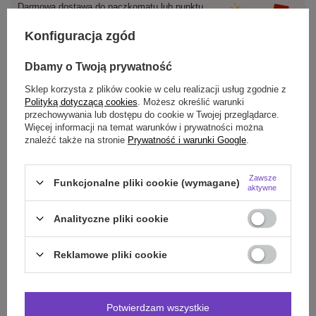
Darmowa dostawa do paczkomatu lub punktu
odbioru
Konfiguracja zgód
Smile - dostawy ze sklepów internetowych przy zamówieniu od
70,00 zł
są za
darmo
Więcej informacji.
Dbamy o Twoją prywatność
Sklep korzysta z plików cookie w celu realizacji usług zgodnie z
Polityką dotyczącą cookies
. Możesz określić warunki
OPIS
przechowywania lub dostępu do cookie w Twojej przeglądarce.
Więcej informacji na temat warunków i prywatności można
SZCZEGÓŁOWE DANE
znaleźć także na stronie
Prywatność i warunki Google
.
DO POBRANIA
Zawsze
Funkcjonalne pliki cookie (wymagane)
aktywne
OPINIE
(0)
Analityczne pliki cookie
Reklamowe pliki cookie
Potrzebujesz pomocy? Masz pytania?
Zadaj pytanie a my odpowiemy niezwłocznie,
Zadaj pytanie
najciekawsze pytania i odpowiedzi publikując
dla innych.
Potwierdzam wszystkie