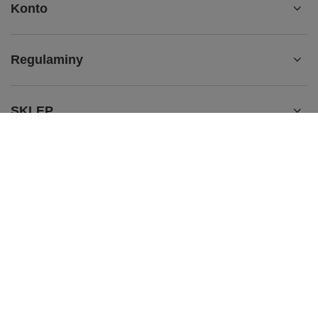
Konto
Regulaminy
SKLEP
BRAFITTING
536 563 465
sklep@dobrana.pl
doBRAna
,
Zabawa 433
,
32-020
Wieliczka
W sklepie prezentujemy ceny brutto (z VAT).