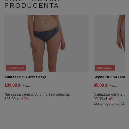
PRODUCENTA:
PROMOCJA
PROMOCJA
Aubree 6935 Fantasie figi
Skylar 101150 Fantasi
109,00 zł
95,00 zł
/
szt.
/
szt.
Najniższa cena z 30 dni przed obniżką:
Najniższa cena z 30 
125,00 zł
-12%
99,00 zł
-4%
Cena regularna:
115,