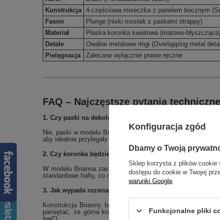
Konstrukcja
4-częściowa miseczka z panelem bocznym (Si
Fason
Plunge (niski mostek z paskami strappy)
Materiał
Płaska koronka kwiatowa (matowo-błyszcząca
Detale
Owalne metalowe ringi (Overlapping metal detai
Pielęgnacja
Zalecane wyłącznie pranie ręczne
FAQ – Najczęstsze pytania techniczn
1. Czy paski na dekolcie można odpiąć?
Konfiguracja zgód
Nie, paski w modelu Brianna są na stałe zintegrowane z most
aby idealnie przylegały do klatki piersiowej, stanowiąc integra
Dbamy o Twoją prywatn
2. Czy koronka będzie drapać lub odznaczać się pod ubr
Sklep korzysta z plików cookie 
W modelu Brianna zastosowano tzw. "flat lace" (płaską koron
dostępu do cookie w Twojej prz
standardowe hafty, co minimalizuje ryzyko odznaczania się po
warunki Google
.
3. Jak wypada rozmiarówka w porównaniu do modelu Mat
Konstrukcja Brianny bazuje bezpośrednio na Matildzie, wi
Funkcjonalne pliki 
pamiętać, że górna krawędź z tiulu nie jest elastyczna, co
feel").