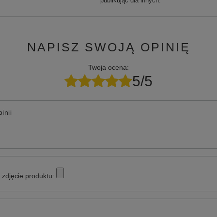
publikując dla innych.
NAPISZ SWOJĄ OPINIĘ
Twoja ocena:
5/5
inii
zdjęcie produktu: