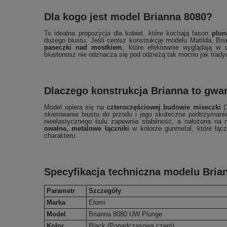
Dla kogo jest model Brianna 8080?
To idealna propozycja dla kobiet, które kochają fason
plun
dużego biustu. Jeśli cenisz konstrukcję modelu Matilda, B
paseczki nad mostkiem
, które efektownie wyglądają w d
biustonosz nie odznacza się pod odzieżą tak mocno jak trad
Dlaczego konstrukcja Brianna to gwa
Model opiera się na
czteroczęściowej budowie miseczki
(
skierowanie biustu do przodu i jego skuteczne podtrzyman
nieelastycznego tiulu zapewnia stabilność, a nałożona na 
owalne, metalowe łączniki
w kolorze gunmetal, które łąc
charakteru.
Specyfikacja techniczna modelu Bria
Parametr
Szczegóły
Marka
Elomi
Model
Brianna 8080 UW Plunge
Kolor
Black (Ponadczasowa czerń)