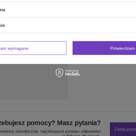
kie
 Postaw na bezkompromisowe podtrzymanie w wydaniu
 w każdym ruchu!
kie
dzam wymagane
Potwierdzam 
zebujesz pomocy? Masz pytania?
Zadaj pyta
powiemy niezwłocznie, najciekawsze pytania i odpowiedzi