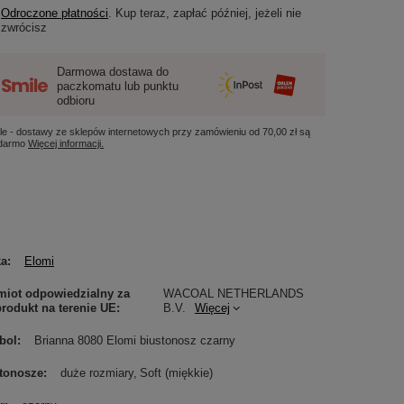
Odroczone płatności
. Kup teraz, zapłać później, jeżeli nie
zwrócisz
Darmowa dostawa do
paczkomatu lub punktu
odbioru
le - dostawy ze sklepów internetowych przy zamówieniu od
70,00 zł
są
 darmo
Więcej informacji.
ka
Elomi
iot odpowiedzialny za
WACOAL NETHERLANDS
produkt na terenie UE
B.V.
Więcej
bol
Brianna 8080 Elomi biustonosz czarny
tonosze
duże rozmiary
Soft (miękkie)