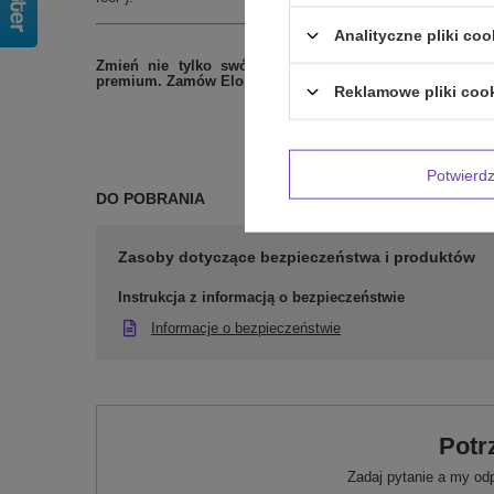
Analityczne pliki coo
Zmień nie tylko swój wygląd, ale i samopoczucie.
premium. Zamów Elomi Brianna i poczuj pewność siebie
Reklamowe pliki coo
Potwier
DO POBRANIA
Zasoby dotyczące bezpieczeństwa i produktów
Instrukcja z informacją o bezpieczeństwie
Informacje o bezpieczeństwie
Potr
Zadaj pytanie a my od