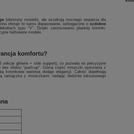
Kolo
ge
(obniżony mostek), ale oczekują mocnego wsparcia dla
rianna oferuje to samo dopasowanie, wzbogacone o
ozdobne
ekoltach typu "V". Dzięki zastosowaniu płaskiej koronki,
ycyjne haftowane modele.
rancja komfortu?
3 sekcje główne + side support), co pozwala na precyzyjne
ie bez efektu "push-up". Górna część miseczki wykonana z
nią koronkowa warstwa dodaje elegancji. Całość dopełniają
zą ramiączka z miseczkami, nadając bieliźnie luksusowego
nna