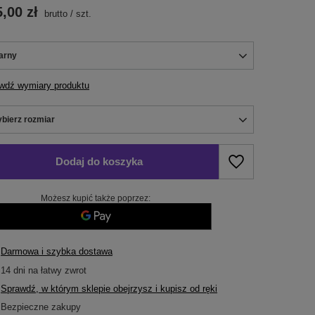
,00 zł
brutto
/
szt.
arny
wdź wymiary produktu
bierz rozmiar
bierz rozmiar
Dodaj do koszyka
Możesz kupić także poprzez:
Darmowa i szybka dostawa
14
dni na łatwy zwrot
Sprawdź, w którym sklepie obejrzysz i kupisz od ręki
Bezpieczne zakupy