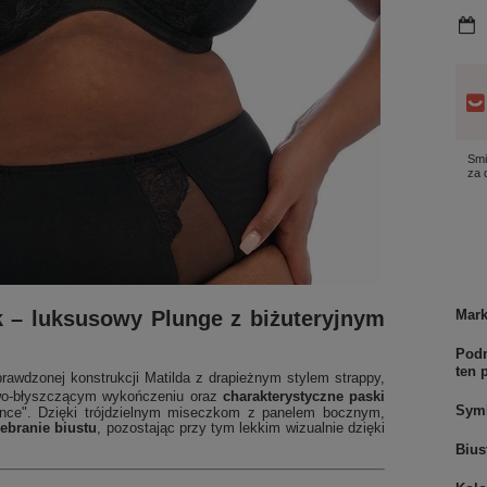
Smi
za
k – luksusowy Plunge z biżuteryjnym
Mar
Podm
ten 
awdzonej konstrukcji Matilda z drapieżnym stylem strappy,
wo-błyszczącym wykończeniu oraz
charakterystyczne paski
Sym
ence".
Dzięki trójdzielnym miseczkom z panelem bocznym,
ebranie biustu
, pozostając przy tym lekkim wizualnie dzięki
Bius