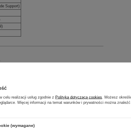
de Support)
)
l)
e
kiem i ramiączkami. Zostały one jednak zaprojektowane tak,
lną część ozdobną stylizacji.
ość
aniem?
w celu realizacji usług zgodnie z
Polityką dotyczącą cookies
. Możesz określi
kę). Jest ona gładka w dotyku i znacznie mniej wypukła niż
eglądarce. Więcej informacji na temat warunków i prywatności można znaleźć
d cienkimi tkaninami i zapewnia komfort wrażliwej skórze.
ilda?
ęc zazwyczaj można wybrać ten sam rozmiar. Warto jednak
cookie (wymagane)
 zapewnia mocniejsze trzymanie biustu w ryzach ("locked-in