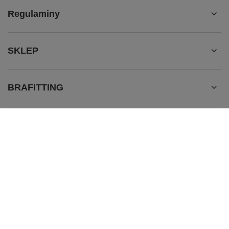
Regulaminy
SKLEP
BRAFITTING
536 563 465
sklep@dobrana.pl
doBRAna
,
Zabawa 433
,
32-020
Wieliczka
W sklepie prezentujemy ceny brutto (z VAT).