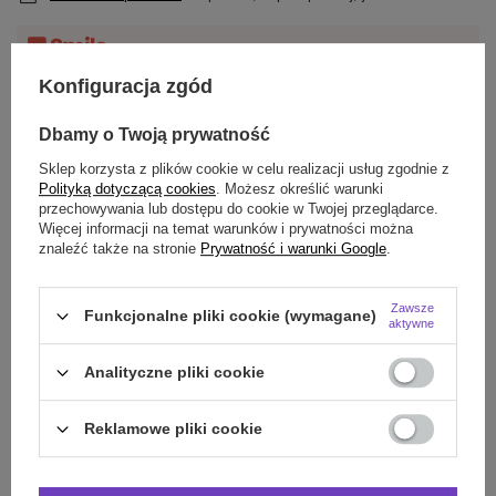
Darmowa dostawa do paczkomatu lub punktu
Konfiguracja zgód
odbioru
Dbamy o Twoją prywatność
Smile - dostawy ze sklepów internetowych przy zamówieniu od
70,00 zł
są za
darmo
Więcej informacji.
Sklep korzysta z plików cookie w celu realizacji usług zgodnie z
Polityką dotyczącą cookies
. Możesz określić warunki
przechowywania lub dostępu do cookie w Twojej przeglądarce.
OPIS
Więcej informacji na temat warunków i prywatności można
znaleźć także na stronie
Prywatność i warunki Google
.
SZCZEGÓŁOWE DANE
Zawsze
Funkcjonalne pliki cookie (wymagane)
DO POBRANIA
aktywne
Analityczne pliki cookie
OPINIE
(0)
Reklamowe pliki cookie
Potrzebujesz pomocy? Masz pytania?
Zadaj pytanie a my odpowiemy niezwłocznie,