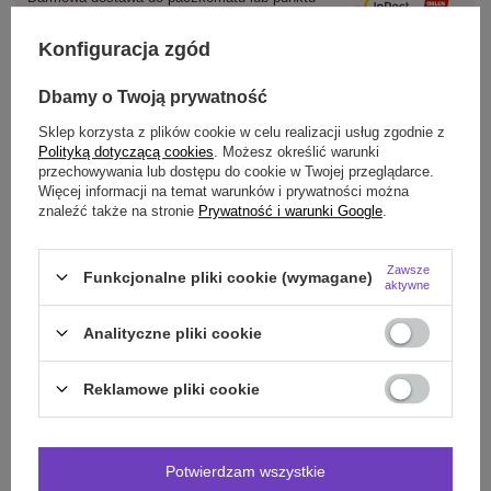
odbioru
Konfiguracja zgód
Smile - dostawy ze sklepów internetowych przy zamówieniu od
70,00 zł
są za
darmo
Więcej informacji.
Dbamy o Twoją prywatność
Sklep korzysta z plików cookie w celu realizacji usług zgodnie z
OPIS
Polityką dotyczącą cookies
. Możesz określić warunki
przechowywania lub dostępu do cookie w Twojej przeglądarce.
Więcej informacji na temat warunków i prywatności można
SZCZEGÓŁOWE DANE
znaleźć także na stronie
Prywatność i warunki Google
.
DO POBRANIA
Zawsze
Funkcjonalne pliki cookie (wymagane)
aktywne
OPINIE
(0)
Analityczne pliki cookie
Potrzebujesz pomocy? Masz pytania?
Reklamowe pliki cookie
Zadaj pytanie a my odpowiemy niezwłocznie,
Zadaj pytanie
najciekawsze pytania i odpowiedzi publikując
dla innych.
Potwierdzam wszystkie