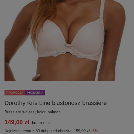
PROMOCJA
PRZECENA
Dorothy Kris Line biustonosz brassiere
Brassiere s-class; kolor: salmon
149,00 zł
brutto
/
szt.
Najniższa cena z 30 dni przed obniżką:
159,00 zł
-6%