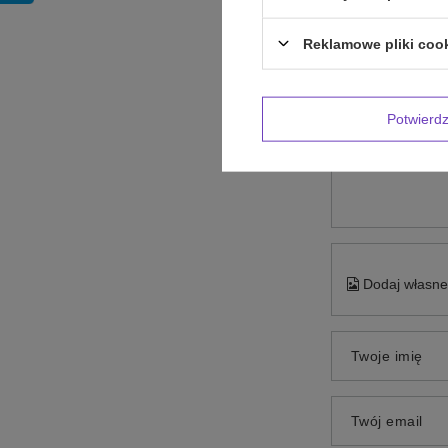
Reklamowe pliki coo
Potwier
Treść twojej op
Dodaj własne 
Twoje imię
Twój email