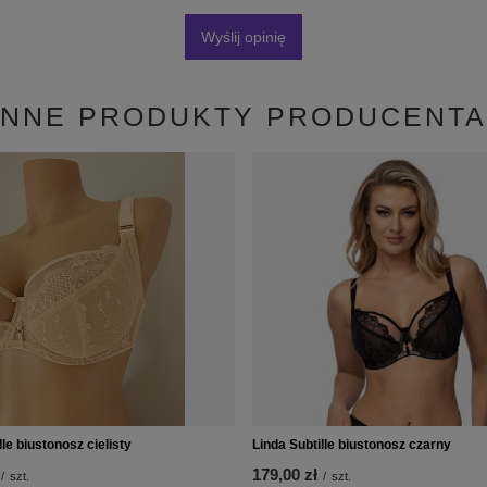
Wyślij opinię
INNE PRODUKTY PRODUCENTA
lle biustonosz cielisty
Linda Subtille biustonosz czarny
179,00 zł
/
szt.
/
szt.