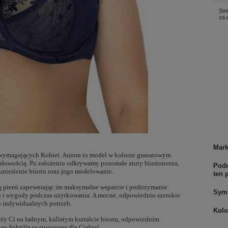
Smi
za
Mar
wymagających Kobiet. Aurora to model w kolorze granatowym
słowością. Po założeniu odkrywamy pozostałe atuty biustonosza,
Podm
uniesienie biustu oraz jego modelowanie.
ten 
ją piersi zapewniając im maksymalne wsparcie i podtrzymanie.
Sym
u i wygody podczas użytkowania. A mocne, odpowiednio szerokie
o indywidualnych potrzeb.
Kolo
leży Ci na ładnym, kulistym kształcie biustu, odpowiednim
ze Subtille są stworzone dla Ciebie!