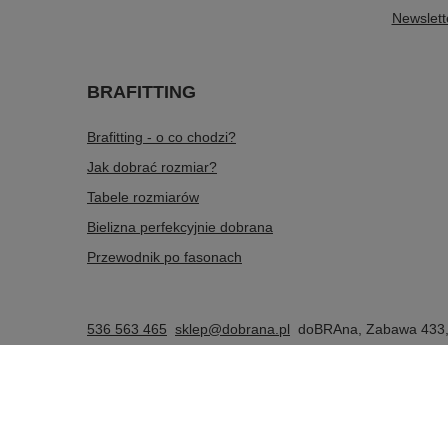
Newslett
BRAFITTING
Brafitting - o co chodzi?
Jak dobrać rozmiar?
Tabele rozmiarów
Bielizna perfekcyjnie dobrana
Przewodnik po fasonach
536 563 465
sklep@dobrana.pl
doBRAna
,
Zabawa 433
W sklepie prezentujemy ceny brutto (z VAT).