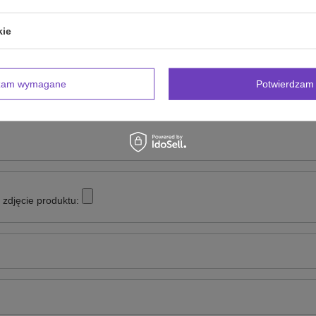
NAPISZ SWOJĄ OPINIĘ
kie
Twoja ocena:
5/5
dzam wymagane
Potwierdzam 
inii
zdjęcie produktu: