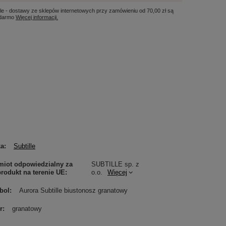
le - dostawy ze sklepów internetowych przy zamówieniu od
70,00 zł
są
 darmo
Więcej informacji.
ka
Subtille
iot odpowiedzialny za
SUBTILLE sp. z
produkt na terenie UE
o.o.
Więcej
bol
Aurora Subtille biustonosz granatowy
r
granatowy