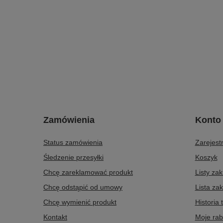
Zamówienia
Konto
Status zamówienia
Zarejestr
Śledzenie przesyłki
Koszyk
Chcę zareklamować produkt
Listy za
Chcę odstąpić od umowy
Lista za
Chcę wymienić produkt
Historia 
Kontakt
Moje rab