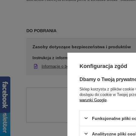
DO POBRANIA
Zasoby dotyczące bezpieczeństwa i produktów
Instrukcja z informacją o bezpieczeństwie
Konfiguracja zgód
Informacje o bezpieczeństwie
Dbamy o Twoją prywatn
Sklep korzysta z plików cookie 
dostępu do cookie w Twojej prz
Potr
warunki Google
.
Zadaj pytanie a my od
Funkcjonalne pliki 
Analityczne pliki coo