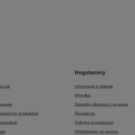
Regulaminy
uj się
Informacje o sklepie
Wysyłka
kupowe
Sposoby płatności i prowizje
kupionych produktów
Regulamin
transakcji
Polityka prywatności
aty
Odstąpienie od umowy