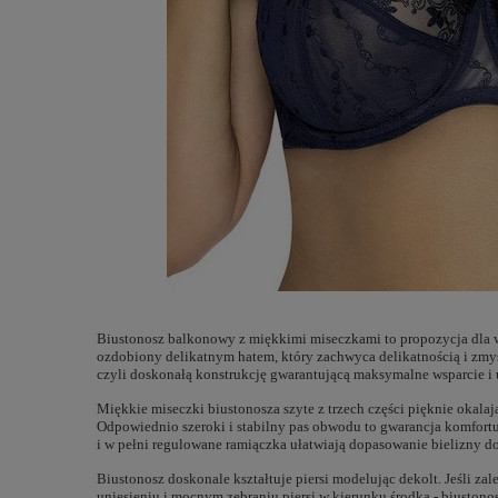
Biustonosz balkonowy z miękkimi miseczkami to propozycja dla 
ozdobiony delikatnym hatem, który zachwyca delikatnością i zmy
czyli doskonałą konstrukcję gwarantującą maksymalne wsparcie i 
Miękkie miseczki biustonosza szyte z trzech części pięknie okala
Odpowiednio szeroki i stabilny pas obwodu to gwarancja komfort
i w pełni regulowane ramiączka ułatwiają dopasowanie bielizny d
Biustonosz doskonale kształtuje piersi modelując dekolt. Jeśli za
uniesieniu i mocnym zebraniu piersi w kierunku środka - biustonos