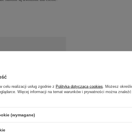
ość
w celu realizacji usług zgodnie z
Polityką dotyczącą cookies
. Możesz określi
eglądarce. Więcej informacji na temat warunków i prywatności można znaleźć
zebujesz pomocy? Masz pytania?
Zadaj pyta
powiemy niezwłocznie, najciekawsze pytania i odpowiedzi
publikując dla innych.
cookie (wymagane)
kie