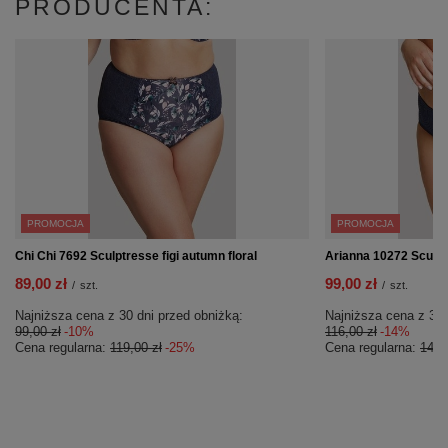
PRODUCENTA:
PROMOCJA
PROMOCJA
Chi Chi 7692 Sculptresse figi autumn floral
Arianna 10272 Sculptr
89,00 zł
99,00 zł
/
szt.
/
szt.
Najniższa cena z 30 dni przed obniżką:
Najniższa cena z 30 
99,00 zł
-10%
116,00 zł
-14%
Cena regularna:
119,00 zł
-25%
Cena regularna:
145,