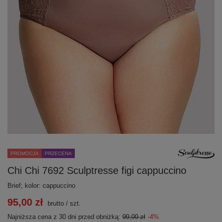
PROMOCJA
PRZECENA
Chi Chi 7692 Sculptresse figi cappuccino
Brief; kolor: cappuccino
95,00 zł
brutto
/
szt.
Najniższa cena z 30 dni przed obniżką:
99,00 zł
-4%