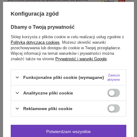
odbioru
Konfiguracja zgód
Smile - dostawy ze sklepów internetowych przy zamówieniu od
70,00 zł
są za
darmo
Więcej informacji.
Dbamy o Twoją prywatność
Sklep korzysta z plików cookie w celu realizacji usług zgodnie z
OPIS
Polityką dotyczącą cookies
. Możesz określić warunki
przechowywania lub dostępu do cookie w Twojej przeglądarce.
Więcej informacji na temat warunków i prywatności można
SZCZEGÓŁOWE DANE
znaleźć także na stronie
Prywatność i warunki Google
.
DO POBRANIA
Zawsze
Funkcjonalne pliki cookie (wymagane)
aktywne
OPINIE
(0)
Analityczne pliki cookie
Potrzebujesz pomocy? Masz pytania?
Reklamowe pliki cookie
Zadaj pytanie a my odpowiemy niezwłocznie,
Zadaj pytanie
najciekawsze pytania i odpowiedzi publikując
dla innych.
Potwierdzam wszystkie