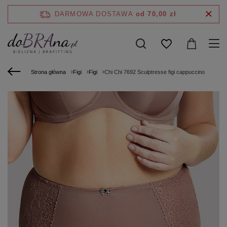
DARMOWA DOSTAWA
od 70,00 zł
Strona główna
Figi
Figi
Chi Chi 7692 Sculptresse figi cappuccino