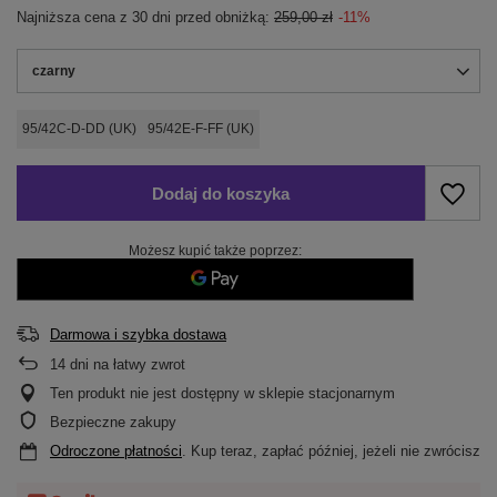
Najniższa cena z 30 dni przed obniżką:
259,00 zł
-11%
czarny
95/42C-D-DD (UK)
95/42E-F-FF (UK)
Dodaj do koszyka
Możesz kupić także poprzez:
Darmowa i szybka dostawa
14
dni na łatwy zwrot
Ten produkt nie jest dostępny w sklepie stacjonarnym
Bezpieczne zakupy
Odroczone płatności
. Kup teraz, zapłać później, jeżeli nie zwrócisz