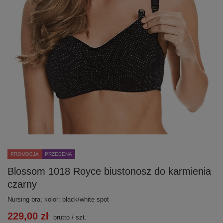
PROMOCJA
PRZECENA
Blossom 1018 Royce biustonosz do karmienia
czarny
Nursing bra; kolor: black/white spot
229,00 zł
brutto
/
szt.