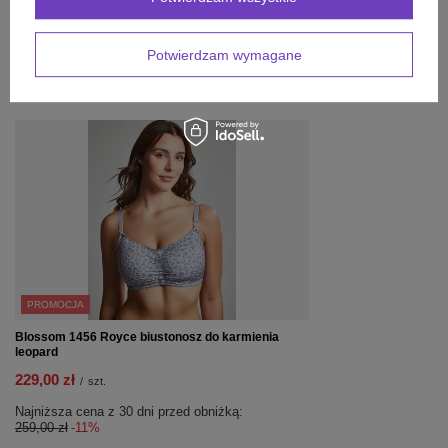
Potwierdzam wymagane
INNE PRODUKTY
PRODUCENTA:
PROMOCJA
Blossom 1456 Royce biustonosz do karmienia
leopard
229,00 zł
/
szt.
Najniższa cena z 30 dni przed obniżką:
259,00 zł
-11%