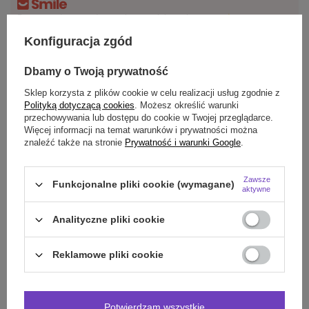
Darmowa dostawa do paczkomatu lub punktu
odbioru
Konfiguracja zgód
Smile - dostawy ze sklepów internetowych przy zamówieniu od
70,00 zł
są za
Dbamy o Twoją prywatność
darmo
Więcej informacji.
Sklep korzysta z plików cookie w celu realizacji usług zgodnie z
Polityką dotyczącą cookies
. Możesz określić warunki
OPIS
przechowywania lub dostępu do cookie w Twojej przeglądarce.
Więcej informacji na temat warunków i prywatności można
znaleźć także na stronie
Prywatność i warunki Google
.
SZCZEGÓŁOWE DANE
DO POBRANIA
Zawsze
Funkcjonalne pliki cookie (wymagane)
aktywne
OPINIE
(0)
Analityczne pliki cookie
Reklamowe pliki cookie
Potrzebujesz pomocy? Masz pytania?
Zadaj pytanie a my odpowiemy niezwłocznie,
Zadaj pytanie
najciekawsze pytania i odpowiedzi publikując
dla innych.
Potwierdzam wszystkie