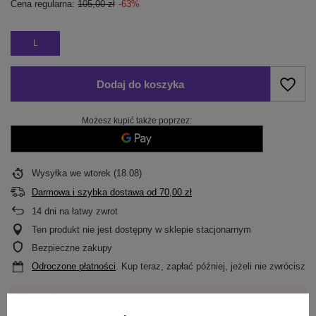
Cena regularna:
105,00 zł
-63%
L
Dodaj do koszyka
Możesz kupić także poprzez:
Wysyłka
we wtorek (18.08)
Darmowa i szybka dostawa
od
70,00 zł
14
dni na łatwy zwrot
Ten produkt nie jest dostępny w sklepie stacjonarnym
Bezpieczne zakupy
Odroczone płatności
. Kup teraz, zapłać później, jeżeli nie zwrócisz
Darmowa dostawa do paczkomatu lub punktu