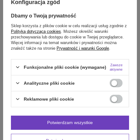
Konfiguracja zgód
odbioru
Dbamy o Twoją prywatność
Smile - dostawy ze sklepów internetowych przy zamówieniu od
70,00 zł
są za
darmo
Więcej informacji.
Sklep korzysta z plików cookie w celu realizacji usług zgodnie z
Polityką dotyczącą cookies
. Możesz określić warunki
przechowywania lub dostępu do cookie w Twojej przeglądarce.
OPIS
Więcej informacji na temat warunków i prywatności można
znaleźć także na stronie
Prywatność i warunki Google
.
SZCZEGÓŁOWE DANE
Zawsze
Funkcjonalne pliki cookie (wymagane)
aktywne
OPINIE
(0)
Analityczne pliki cookie
Potrzebujesz pomocy? Masz pytania?
Reklamowe pliki cookie
Zadaj pytanie a my odpowiemy niezwłocznie,
Zadaj pytanie
najciekawsze pytania i odpowiedzi publikując
dla innych.
Potwierdzam wszystkie
INNE PRODUKTY