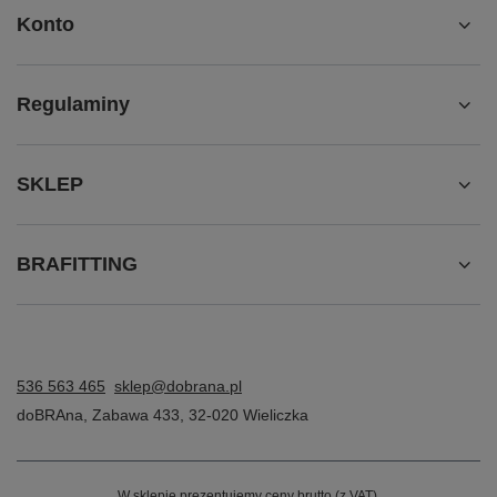
Konto
Regulaminy
SKLEP
BRAFITTING
536 563 465
sklep@dobrana.pl
doBRAna
,
Zabawa 433
,
32-020
Wieliczka
W sklepie prezentujemy ceny brutto (z VAT).