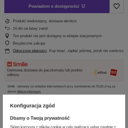
Powiadom o dostępności
Produkt niedostepny, dostawa wkrótce
14
dni na łatwy zwrot
Ten produkt nie jest dostępny w sklepie stacjonarnym
Bezpieczne zakupy
Odroczone płatności
. Kup teraz, zapłać później, jeżeli nie zwrócisz
Darmowa dostawa do paczkomatu lub punktu
odbioru
Smile - dostawy ze sklepów internetowych przy zamówieniu od
70,00 zł
są za
darmo
Więcej informacji.
Konfiguracja zgód
OPIS
Dbamy o Twoją prywatność
SZCZEGÓŁOWE DANE
Sklep korzysta z plików cookie w celu realizacji usług zgodnie z