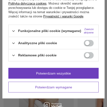
Polityką dotyczącą cookies
. Możesz określić warunki
OPINIE
(0)
przechowywania lub dostępu do cookie w Twojej przeglądarce.
Więcej informacji na temat warunków i prywatności można
znaleźć także na stronie
Prywatność i warunki Google
.
Potrzebujesz pomocy? Masz pytania?
Zawsze
Funkcjonalne pliki cookie (wymagane)
Zadaj pytanie a my odpowiemy niezwłocznie,
aktywne
Zadaj pytanie
najciekawsze pytania i odpowiedzi publikując
dla innych.
Analityczne pliki cookie
Reklamowe pliki cookie
INNE PRODUKTY
PRODUCENTA:
Potwierdzam wszystkie
Potwierdzam wymagane