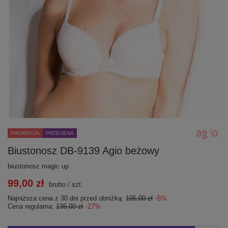
PROMOCJA
PRZECENA
Biustonosz DB-9139 Agio beżowy
biustonosz magic up
99,00 zł
brutto
/
szt.
Najniższa cena z 30 dni przed obniżką:
105,00 zł
-5%
Cena regularna:
135,00 zł
-27%