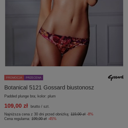
PROMOCJA
PRZECENA
Botanical 5121 Gossard biustonosz
Padded plunge bra; kolor: plum
109,00 zł
brutto
/
szt.
Najniższa cena z 30 dni przed obniżką:
119,00 zł
-8%
Cena regularna:
199,00 zł
-45%