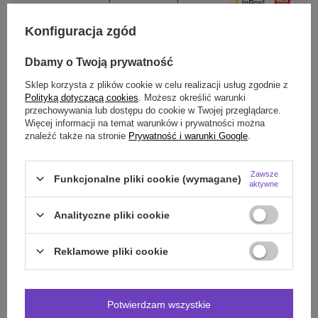
odbioru
Konfiguracja zgód
Smile - dostawy ze sklepów internetowych przy zamówieniu od
70,00 zł
są za
darmo
Więcej informacji.
Dbamy o Twoją prywatność
Sklep korzysta z plików cookie w celu realizacji usług zgodnie z
OPIS
Polityką dotyczącą cookies
. Możesz określić warunki
przechowywania lub dostępu do cookie w Twojej przeglądarce.
Więcej informacji na temat warunków i prywatności można
SZCZEGÓŁOWE DANE
znaleźć także na stronie
Prywatność i warunki Google
.
DO POBRANIA
Zawsze
Funkcjonalne pliki cookie (wymagane)
aktywne
OPINIE
(0)
Analityczne pliki cookie
Potrzebujesz pomocy? Masz pytania?
Reklamowe pliki cookie
Zadaj pytanie a my odpowiemy niezwłocznie,
Zadaj pytanie
najciekawsze pytania i odpowiedzi publikując
dla innych.
Potwierdzam wszystkie