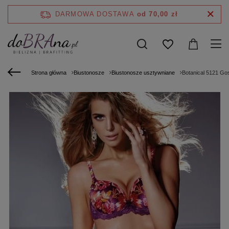
DARMOWA DOSTAWA
od 70,00 zł
Strona główna
Biustonosze
Biustonosze usztywniane
Botanical 5121 Go