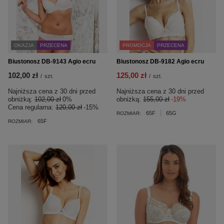
PROMOCJA
PRZECENA
OKAZJA
PRZECENA
Biustonosz DB-9182 Agio ecru
Biustonosz DB-9143 Agio ecru
125,00 zł
102,00 zł
/
szt.
/
szt.
Najniższa cena z 30 dni przed
Najniższa cena z 30 dni przed
obniżką:
155,00 zł
-19%
obniżką:
102,00 zł
0%
Cena regularna:
120,00 zł
-15%
65F
65G
ROZMIAR:
65F
ROZMIAR: