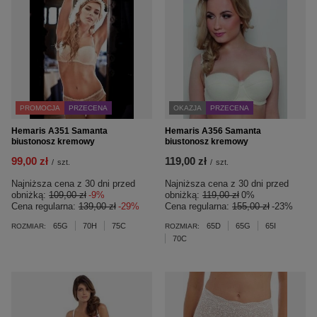
PROMOCJA
PRZECENA
OKAZJA
PRZECENA
Hemaris A351 Samanta
Hemaris A356 Samanta
biustonosz kremowy
biustonosz kremowy
99,00 zł
119,00 zł
/
szt.
/
szt.
Najniższa cena z 30 dni przed
Najniższa cena z 30 dni przed
obniżką:
109,00 zł
-9%
obniżką:
119,00 zł
0%
Cena regularna:
139,00 zł
-29%
Cena regularna:
155,00 zł
-23%
65G
70H
75C
65D
65G
65I
ROZMIAR:
ROZMIAR:
70C