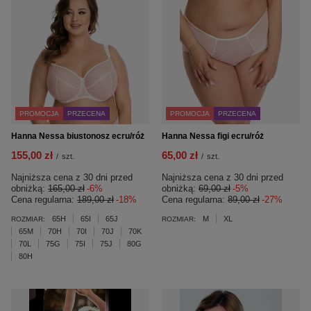
PROMOCJA
PRZECENA
PROMOCJA
PRZECENA
Hanna Nessa biustonosz ecru/róż
Hanna Nessa figi ecru/róż
155,00 zł
65,00 zł
/
szt.
/
szt.
Najniższa cena z 30 dni przed
Najniższa cena z 30 dni przed
obniżką:
165,00 zł
-6%
obniżką:
69,00 zł
-5%
Cena regularna:
189,00 zł
-18%
Cena regularna:
89,00 zł
-27%
65H
65I
65J
M
XL
ROZMIAR:
ROZMIAR:
65M
70H
70I
70J
70K
70L
75G
75I
75J
80G
80H