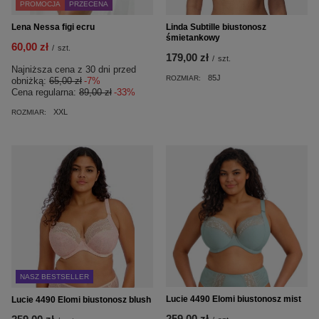
PROMOCJA
PRZECENA
Lena Nessa figi ecru
Linda Subtille biustonosz
śmietankowy
60,00 zł
/
szt.
179,00 zł
/
szt.
Najniższa cena z 30 dni przed
85J
ROZMIAR:
obniżką:
65,00 zł
-7%
Cena regularna:
89,00 zł
-33%
XXL
ROZMIAR:
NASZ BESTSELLER
Lucie 4490 Elomi biustonosz mist
Lucie 4490 Elomi biustonosz blush
259,00 zł