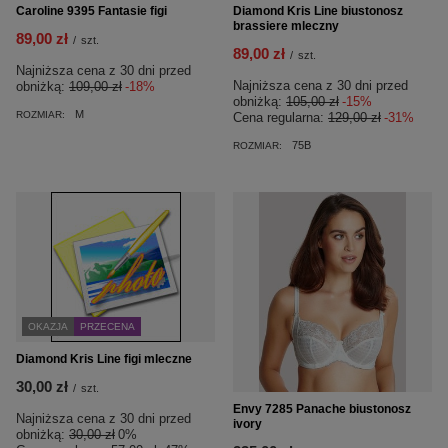
Caroline 9395 Fantasie figi
Diamond Kris Line biustonosz
brassiere mleczny
89,00 zł
/
szt.
89,00 zł
/
szt.
Najniższa cena z 30 dni przed
Najniższa cena z 30 dni przed
obniżką:
109,00 zł
-18%
obniżką:
105,00 zł
-15%
M
ROZMIAR:
Cena regularna:
129,00 zł
-31%
75B
ROZMIAR:
OKAZJA
PRZECENA
Diamond Kris Line figi mleczne
30,00 zł
/
szt.
Envy 7285 Panache biustonosz
Najniższa cena z 30 dni przed
ivory
obniżką:
30,00 zł
0%