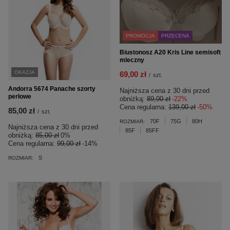
PROMOCJA
PRZECENA
Biustonosz A20 Kris Line semisoft
mleczny
OKAZJA
69,00 zł
/
szt.
Andorra 5674 Panache szorty
Najniższa cena z 30 dni przed
perłowe
obniżką:
89,00 zł
-22%
Cena regularna:
139,00 zł
-50%
85,00 zł
/
szt.
70F
75G
80H
ROZMIAR:
Najniższa cena z 30 dni przed
85F
85FF
obniżką:
85,00 zł
0%
Cena regularna:
99,00 zł
-14%
S
ROZMIAR: