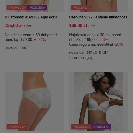
PROMOCJA
PRZECENA
PROMOCJA
Biustonosz DB-9252 Agio ecru
Caroline 9392 Fantasie biustonosz
135,00 zł
189,00 zł
/
szt.
/
szt.
Najniższa cena z 30 dni przed
Najniższa cena z 30 dni przed
obniżką:
179,00 zł
-24%
obniżką:
195,00 zł
-3%
Cena regularna:
235,00 zł
-20%
65F
ROZMIAR:
75F / 34E (UK)
ROZMIAR:
80I / 36G (UK)
PROMOCJA
PROMOCJA
PRZECENA