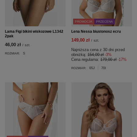
PROMOCJA
PRZECENA
Lama Figi bikini wiskozowe L1342
Lena Nessa biustonosz ecru
2pak
149,00 zł
/
szt.
46,00 zł
/
szt.
Najniższa cena z 30 dni przed
S
ROZMIAR:
obniżką:
154,00 zł
-3%
Cena regularna:
179,00 zł
-17%
65J
70I
ROZMIAR: