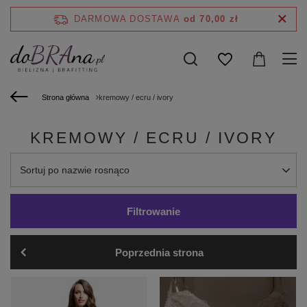
DARMOWA DOSTAWA
od 70,00 zł
Strona główna
kremowy / ecru / ivory
KREMOWY / ECRU / IVORY
Zmień sortowanie
Sortuj po nazwie rosnąco
Filtrowanie
Poprzednia strona