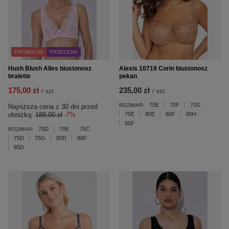
PROMOCJA
PRZECENA
Hush Blush Alles biustonosz
Alexis 10719 Corin biustonosz
bralette
pekan
175,00 zł
235,00 zł
/
szt.
/
szt.
70E
70F
70G
ROZMIAR:
Najniższa cena z 30 dni przed
obniżką:
189,00 zł
-7%
75E
80E
80F
80H
85F
70D
70E
75C
ROZMIAR:
75D
75G
80D
80F
85D