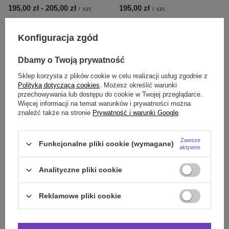
od
195,00 zł
-
do
205,00 zł
195,00 zł
/
szt.
/
szt.
60E
60F
60G
70E
75D
80E
ROZMIAR:
ROZMIAR:
70E
70F
80D
80E
80F
Konfiguracja zgód
Dbamy o Twoją prywatność
Sklep korzysta z plików cookie w celu realizacji usług zgodnie z
Polityką dotyczącą cookies
. Możesz określić warunki
przechowywania lub dostępu do cookie w Twojej przeglądarce.
Więcej informacji na temat warunków i prywatności można
znaleźć także na stronie
Prywatność i warunki Google
.
Zawsze
Funkcjonalne pliki cookie (wymagane)
aktywne
PROMOCJA
PRZECENA
PROMOCJA
PRZECENA
Hallie 402602 Freya biustonosz
Perla A143 Samanta biustonosz
Analityczne pliki cookie
czarny
różany
179,00 zł
219,00 zł
/
szt.
/
szt.
Reklamowe pliki cookie
Najniższa cena z 30 dni przed
Najniższa cena z 30 dni przed
obniżką:
195,00 zł
-8%
obniżką:
239,00 zł
-8%
65H / 30FF (UK)
70G
70I
75D
ROZMIAR:
ROZMIAR: