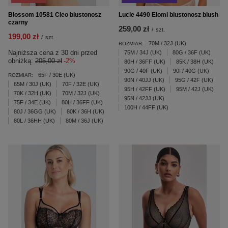
Blossom 10581 Cleo biustonosz
Lucie 4490 Elomi biustonosz blush
czarny
259,00 zł
/
szt.
199,00 zł
/
szt.
70M / 32J (UK)
ROZMIAR:
Najniższa cena z 30 dni przed
75M / 34J (UK)
80G / 36F (UK)
obniżką:
205,00 zł
-2%
80H / 36FF (UK)
85K / 38H (UK)
90G / 40F (UK)
90I / 40G (UK)
65F / 30E (UK)
ROZMIAR:
90N / 40JJ (UK)
95G / 42F (UK)
65M / 30J (UK)
70F / 32E (UK)
95H / 42FF (UK)
95M / 42J (UK)
70K / 32H (UK)
70M / 32J (UK)
95N / 42JJ (UK)
75F / 34E (UK)
80H / 36FF (UK)
100H / 44FF (UK)
80J / 36GG (UK)
80K / 36H (UK)
80L / 36HH (UK)
80M / 36J (UK)