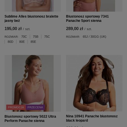
Sublime Alles biustonosz bralette
Biustonosz sportowy 7341
jasny beż
Panache Sport sienna
195,00 zł
289,00 zł
/
szt.
/
szt.
70C
75B
75C
65J / 30GG (UK)
ROZMIAR:
ROZMIAR:
80D
80E
85E
PROMOCJA
PRZECENA
Nina 10941 Panache biustonosz
Biustonosz sportowy 5022 Ultra
black leopard
Perform Panache sienna