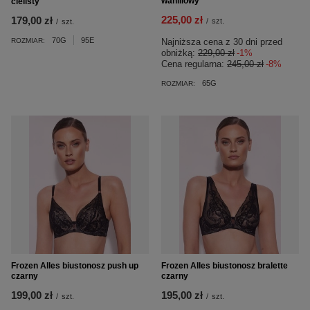
waniliowy
cielisty
225,00 zł
179,00 zł
/
szt.
/
szt.
70G
95E
ROZMIAR:
Najniższa cena z 30 dni przed
obniżką:
229,00 zł
-1%
Cena regularna:
245,00 zł
-8%
65G
ROZMIAR:
Frozen Alles biustonosz push up
Frozen Alles biustonosz bralette
czarny
czarny
199,00 zł
195,00 zł
/
szt.
/
szt.