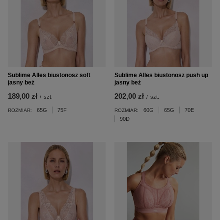
Sublime Alles biustonosz soft
Sublime Alles biustonosz push up
jasny beż
jasny beż
189,00 zł
202,00 zł
/
szt.
/
szt.
65G
75F
60G
65G
70E
ROZMIAR:
ROZMIAR:
90D