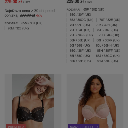
229,00 zł
279,00 zł
/
szt.
/
szt.
65F / 30E (UK)
ROZMIAR:
Najniższa cena z 30 dni przed
65G / 30F (UK)
obniżką:
299,00 zł
-6%
65J / 30GG (UK)
70F / 32E (UK)
65M / 30J (UK)
ROZMIAR:
70I / 32G (UK)
70K / 32H (UK)
70M / 32J (UK)
75F / 34E (UK)
75G / 34F (UK)
75H / 34FF (UK)
75I / 34G (UK)
80F / 36E (UK)
80H / 36FF (UK)
80I / 36G (UK)
80L / 36HH (UK)
85G / 38F (UK)
85H / 38FF (UK)
85I / 38G (UK)
85J / 38GG (UK)
85K / 38H (UK)
85M / 38J (UK)
PROMOCJA
NASZ BESTSELLER