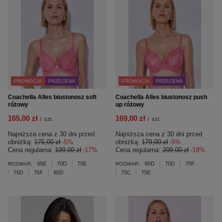
PROMOCJA
PRZECENA
PROMOCJA
PRZECENA
Coachella Alles biustonosz soft
Coachella Alles biustonosz push
różowy
up różowy
165,00 zł
169,00 zł
/
szt.
/
szt.
Najniższa cena z 30 dni przed
Najniższa cena z 30 dni przed
obniżką:
175,00 zł
-5%
obniżką:
179,00 zł
-5%
Cena regularna:
199,00 zł
-17%
Cena regularna:
209,00 zł
-19%
65E
70D
70E
65D
70D
70F
ROZMIAR:
ROZMIAR:
75D
75F
80D
75C
75E