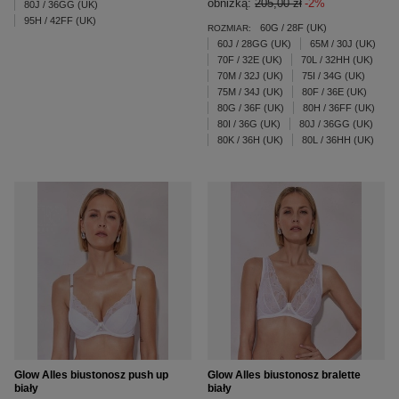
obniżką:
205,00 zł
-2%
80J / 36GG (UK)
95H / 42FF (UK)
60G / 28F (UK)
ROZMIAR:
60J / 28GG (UK)
65M / 30J (UK)
70F / 32E (UK)
70L / 32HH (UK)
70M / 32J (UK)
75I / 34G (UK)
75M / 34J (UK)
80F / 36E (UK)
80G / 36F (UK)
80H / 36FF (UK)
80I / 36G (UK)
80J / 36GG (UK)
80K / 36H (UK)
80L / 36HH (UK)
Glow Alles biustonosz push up
Glow Alles biustonosz bralette
biały
biały