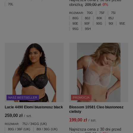
70L
obniżką:
209,00 zł
-9%
70G
75F
75I
ROZMIAR:
80G
80J
80K
85J
90E
90F
90G
90I
95E
95G
95H
NASZ BESTSELLER
PROMOCJA
Lucie 4490 Elomi biustonosz black
Blossom 10581 Cleo biustonosz
cielisty
259,00 zł
/
szt.
199,00 zł
/
szt.
75J / 34GG (UK)
ROZMIAR:
Najniższa cena z 30 dni przed
80G / 36F (UK)
80I / 36G (UK)