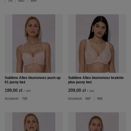
75I
80G
80H
Sublime Alles biustonosz push up
Sublime Alles biustonosz bralette
01 jasny beż
plus jasny beż
199,00 zł
209,00 zł
/
szt.
/
szt.
75E
90F
95E
ROZMIAR:
ROZMIAR: