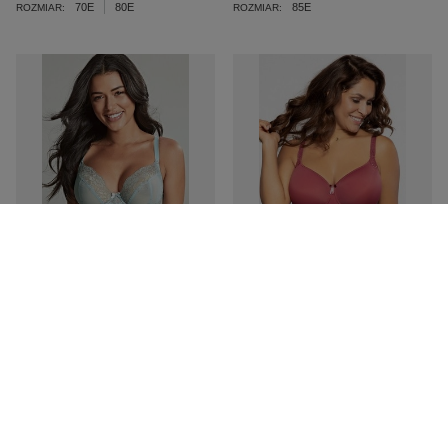
70E
80E
85E
ROZMIAR:
ROZMIAR:
PROMOCJA
Ana 9396 Panache biustonosz blue
Virginia 17871 Corin biustonosz
/ ash rose
rose
209,00 zł
239,00 zł
/
szt.
/
szt.
80H
ROZMIAR:
Najniższa cena z 30 dni przed
obniżką:
239,00 zł
-12%
65H / 30FF (UK)
ROZMIAR:
65I / 30G (UK)
70K / 32H (UK)