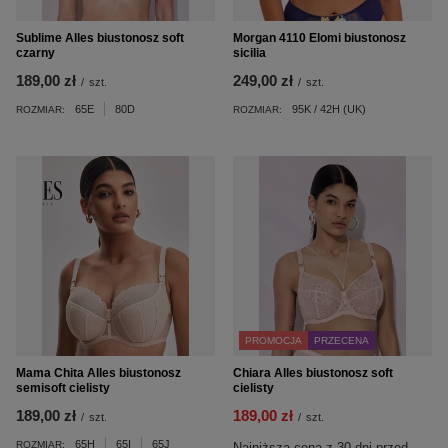
Sublime Alles biustonosz soft
Morgan 4110 Elomi biustonosz
czarny
sicilia
189,00 zł
249,00 zł
/
szt.
/
szt.
65E
80D
95K / 42H (UK)
ROZMIAR:
ROZMIAR:
PROMOCJA
PRZECENA
Mama Chita Alles biustonosz
Chiara Alles biustonosz soft
semisoft cielisty
cielisty
189,00 zł
189,00 zł
/
szt.
/
szt.
65H
65I
65J
ROZMIAR:
Najniższa cena z 30 dni przed