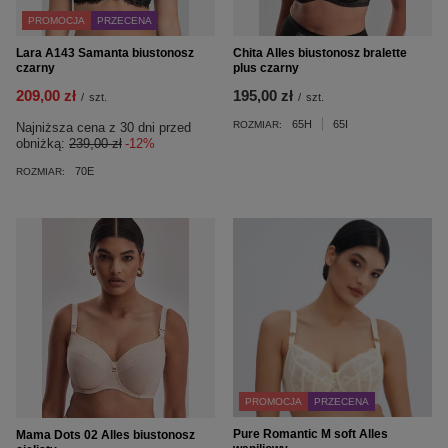
PROMOCJA
PRZECENA
Lara A143 Samanta biustonosz
Chita Alles biustonosz bralette
czarny
plus czarny
209,00 zł
195,00 zł
/
szt.
/
szt.
65H
65I
ROZMIAR:
Najniższa cena z 30 dni przed
obniżką:
239,00 zł
-12%
70E
ROZMIAR:
PROMOCJA
PRZECENA
Pure Romantic M soft Alles
Mama Dots 02 Alles biustonosz