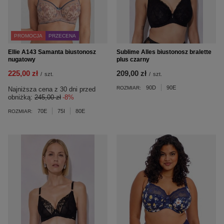
PROMOCJA
PRZECENA
Ellie A143 Samanta biustonosz
Sublime Alles biustonosz bralette
nugatowy
plus czarny
225,00 zł
209,00 zł
/
szt.
/
szt.
90D
90E
ROZMIAR:
Najniższa cena z 30 dni przed
obniżką:
245,00 zł
-8%
70E
75I
80E
ROZMIAR: