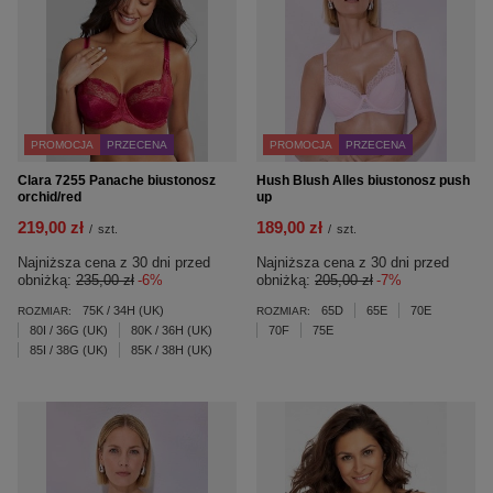
PROMOCJA
PRZECENA
PROMOCJA
PRZECENA
Clara 7255 Panache biustonosz
Hush Blush Alles biustonosz push
orchid/red
up
219,00 zł
189,00 zł
/
szt.
/
szt.
Najniższa cena z 30 dni przed
Najniższa cena z 30 dni przed
obniżką:
235,00 zł
-6%
obniżką:
205,00 zł
-7%
75K / 34H (UK)
65D
65E
70E
ROZMIAR:
ROZMIAR:
80I / 36G (UK)
80K / 36H (UK)
70F
75E
85I / 38G (UK)
85K / 38H (UK)