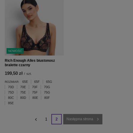
NOWOŚĆ
Rich Enough Alles biustonosz
bralette czarny
199,50 zł
/
szt.
65E
65F
65G
ROZMIAR:
70D
70E
70F
70G
75D
75E
75F
75G
80C
80D
80E
80F
85E
1
2
Następna strona