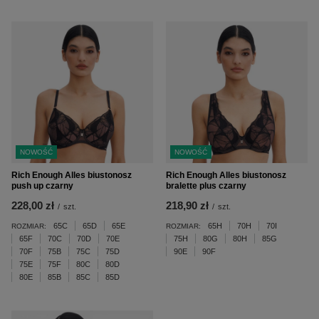
NOWOŚĆ
NOWOŚĆ
Rich Enough Alles biustonosz
Rich Enough Alles biustonosz
push up czarny
bralette plus czarny
228,00 zł
218,90 zł
/
szt.
/
szt.
65C
65D
65E
65H
70H
70I
ROZMIAR:
ROZMIAR:
65F
70C
70D
70E
75H
80G
80H
85G
70F
75B
75C
75D
90E
90F
75E
75F
80C
80D
80E
85B
85C
85D