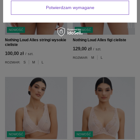
Potwierdzam wymagane
NOWOŚĆ
NOWOŚĆ
Nothing Loud Alles stringi wysokie
Nothing Loud Alles figi cieliste
cieliste
129,00 zł
/
szt.
100,00 zł
/
szt.
M
L
ROZMIAR:
S
M
L
ROZMIAR:
NOWOŚĆ
NOWOŚĆ