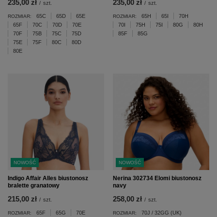
235,00 zł
235,00 zł
/
szt.
/
szt.
65C
65D
65E
65H
65I
70H
ROZMIAR:
ROZMIAR:
65F
70C
70D
70E
70I
75H
75I
80G
80H
70F
75B
75C
75D
85F
85G
75E
75F
80C
80D
80E
NOWOŚĆ
NOWOŚĆ
Indigo Affair Alles biustonosz
Nerina 302734 Elomi biustonosz
bralette granatowy
navy
215,00 zł
258,00 zł
/
szt.
/
szt.
65F
65G
70E
70J / 32GG (UK)
ROZMIAR:
ROZMIAR: