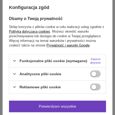
Konfiguracja zgód
Dbamy o Twoją prywatność
Sklep korzysta z plików cookie w celu realizacji usług zgodnie z
Polityką dotyczącą cookies
. Możesz określić warunki
przechowywania lub dostępu do cookie w Twojej przeglądarce.
NOWOŚĆ
NOWOŚĆ
Więcej informacji na temat warunków i prywatności można
znaleźć także na stronie
Prywatność i warunki Google
.
Posh Routine Alles biustonosz
Posh Routine Alles biustonosz
bralette beżowy
push up beżowy
209,00 zł
234,50 zł
Zawsze
/
szt.
/
szt.
Funkcjonalne pliki cookie (wymagane)
aktywne
65E
65F
65G
65C
65E
65F
ROZMIAR:
ROZMIAR:
70F
70G
75D
75E
70C
70D
70E
70F
Analityczne pliki cookie
75F
75G
80C
80E
75B
75C
75D
75E
85D
75F
80D
80E
Reklamowe pliki cookie
Potwierdzam wszystkie