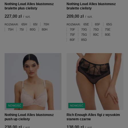
Nothing Loud Alles biustonosz
Nothing Loud Alles biustonosz
bralette plus cielisty
bralette cielisty
227,00 zł
209,00 zł
/
szt.
/
szt.
65H
65I
70H
65E
65F
65G
ROZMIAR:
ROZMIAR:
75H
75I
80G
80H
70F
70G
75D
75E
75F
75G
80C
80E
80F
85D
NOWOŚĆ
NOWOŚĆ
Nothing Loud Alles biustonosz
Rich Enough Alles figi z wysokim
push up cielisty
stanem czarne
238,00 zł
138,00 zł
/
szt.
/
szt.