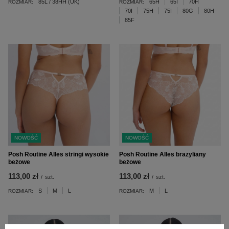
85L / 38HH (UK)
65H
65I
70H
ROZMIAR:
ROZMIAR:
70I
75H
75I
80G
80H
85F
NOWOŚĆ
NOWOŚĆ
Posh Routine Alles stringi wysokie
Posh Routine Alles brazyliany
beżowe
beżowe
113,00 zł
113,00 zł
/
szt.
/
szt.
S
M
L
M
L
ROZMIAR:
ROZMIAR: