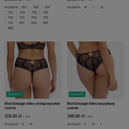
65C
65E
65F
M
L
XL
ROZMIAR:
ROZMIAR:
70C
70D
70E
70F
75B
75C
75D
75E
75F
80C
80D
80E
85B
NOWOŚĆ
NOWOŚĆ
Rich Enough Alles stringi wysokie
Rich Enough Alles brazyliany
czarne
czarne
118,00 zł
108,00 zł
/
szt.
/
szt.
S
M
S
M
L
ROZMIAR:
ROZMIAR: