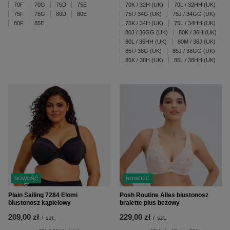
70F
70G
75D
75E
70K / 32H (UK)
70L / 32HH (UK)
75F
75G
80D
80E
75I / 34G (UK)
75J / 34GG (UK)
80F
85E
75K / 34H (UK)
75L / 34HH (UK)
80J / 36GG (UK)
80K / 36H (UK)
80L / 36HH (UK)
80M / 36J (UK)
85I / 38G (UK)
85J / 38GG (UK)
85K / 38H (UK)
85L / 38HH (UK)
NOWOŚĆ
NOWOŚĆ
Plain Sailing 7284 Elomi
Posh Routine Alles biustonosz
biustonosz kąpielowy
bralette plus beżowy
209,00 zł
229,00 zł
/
szt.
/
szt.