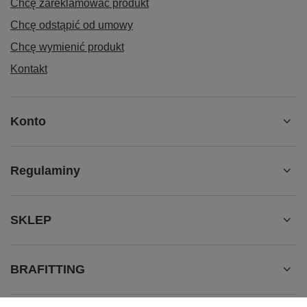
Chcę zareklamować produkt
Chcę odstąpić od umowy
Chcę wymienić produkt
Kontakt
Konto
Regulaminy
SKLEP
BRAFITTING