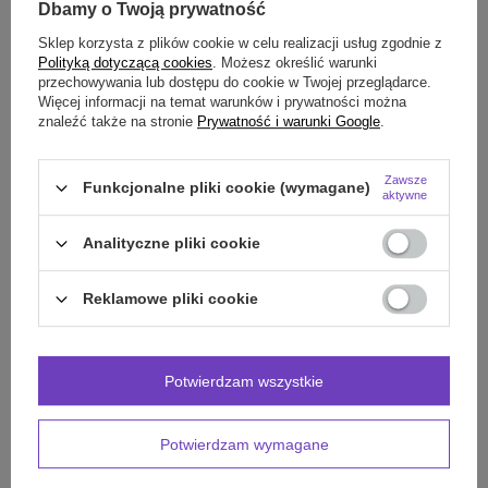
Dbamy o Twoją prywatność
OPIS
Sklep korzysta z plików cookie w celu realizacji usług zgodnie z
Polityką dotyczącą cookies
. Możesz określić warunki
SZCZEGÓŁOWE DANE
przechowywania lub dostępu do cookie w Twojej przeglądarce.
Więcej informacji na temat warunków i prywatności można
znaleźć także na stronie
Prywatność i warunki Google
.
OPINIE
(0)
Zawsze
Funkcjonalne pliki cookie (wymagane)
aktywne
Potrzebujesz pomocy? Masz pytania?
Zadaj pytanie a my odpowiemy niezwłocznie,
Analityczne pliki cookie
Zadaj pytanie
najciekawsze pytania i odpowiedzi publikując
dla innych.
Reklamowe pliki cookie
POLECAMY RÓWNIEŻ:
Potwierdzam wszystkie
Potwierdzam wymagane