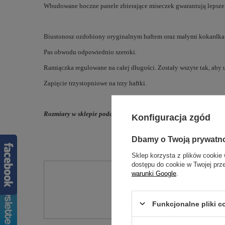
Wbudowane boczne panele zbierające miseczek gwarantują lepsze z
Biustonosz ozdobiony oryginalnym haftem oraz małymi kokardkam
Pas obwodu odpowiednio szeroki.
Ramiączka regulowane na całej długości. Zostały wszyte tak, aby 
Zapięcie trzystopniowe na trzy haftki.
Rozmiary w sklepie podane wg rozmiarówki brytyjskiej - rozmiar
Konfiguracja zgód
Dbamy o Twoją prywatn
Sklep korzysta z plików cookie 
dostępu do cookie w Twojej prz
warunki Google
.
Potr
Zadaj pytanie a my od
Funkcjonalne pliki 