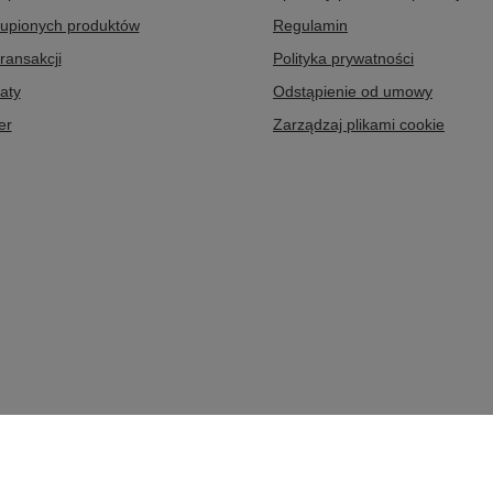
kupionych produktów
Regulamin
transakcji
Polityka prywatności
aty
Odstąpienie od umowy
er
Zarządzaj plikami cookie
,
32-020
Wieliczka