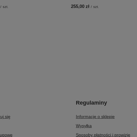
255,00 zł
/
szt.
/
szt.
Regulaminy
uj się
Informacje o sklepie
Wysyłka
kupowe
Sposoby płatności i prowizje