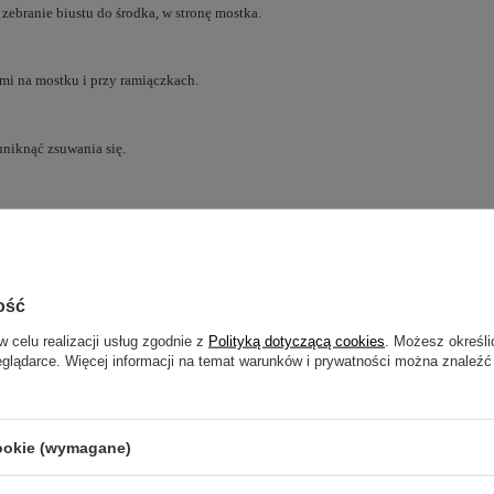
ebranie biustu do środka, w stronę mostka.
i na mostku i przy ramiączkach.
uniknąć zsuwania się.
 UK na metce.
ość
w celu realizacji usług zgodnie z
Polityką dotyczącą cookies
. Możesz określi
eglądarce. Więcej informacji na temat warunków i prywatności można znaleźć
zebujesz pomocy? Masz pytania?
Zadaj pyta
powiemy niezwłocznie, najciekawsze pytania i odpowiedzi
publikując dla innych.
cookie (wymagane)