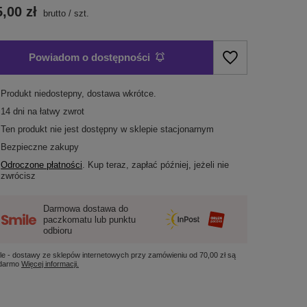
,00 zł
brutto
/
szt.
Powiadom o dostępności
Produkt niedostepny, dostawa wkrótce
14
dni na łatwy zwrot
Ten produkt nie jest dostępny w sklepie stacjonarnym
Bezpieczne zakupy
Odroczone płatności
. Kup teraz, zapłać później, jeżeli nie
zwrócisz
Darmowa dostawa do
paczkomatu lub punktu
odbioru
le - dostawy ze sklepów internetowych przy zamówieniu od
70,00 zł
są
 darmo
Więcej informacji.