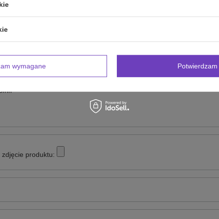
kie
NAPISZ SWOJĄ OPINIĘ
kie
Twoja ocena:
5/5
dzam wymagane
Potwierdzam 
inii
zdjęcie produktu: