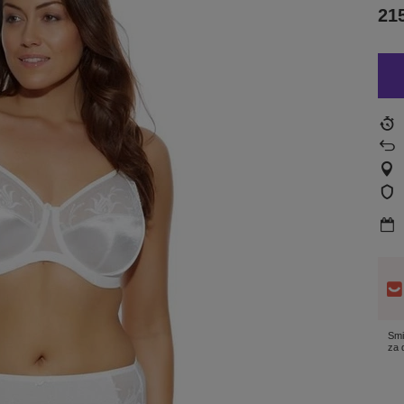
215
Smi
za