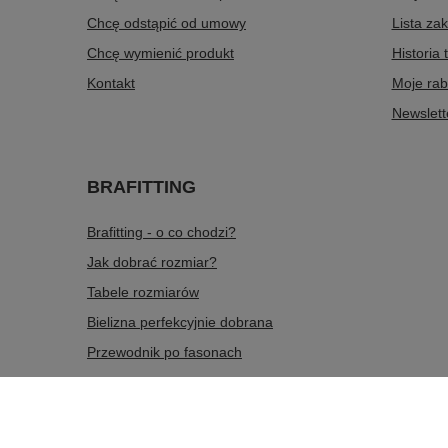
Chcę odstąpić od umowy
Lista za
Chcę wymienić produkt
Historia 
Kontakt
Moje rab
Newslett
BRAFITTING
Brafitting - o co chodzi?
Jak dobrać rozmiar?
Tabele rozmiarów
Bielizna perfekcyjnie dobrana
Przewodnik po fasonach
536 563 465
sklep@dobrana.pl
doBRAna
,
Zabawa 433