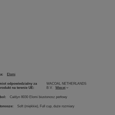
ka
Elomi
iot odpowiedzialny za
WACOAL NETHERLANDS
produkt na terenie UE
B.V.
Więcej
bol
Caitlyn 8030 Elomi biustonosz perłowy
tonosze
Soft (miękkie)
Full cup
duże rozmiary