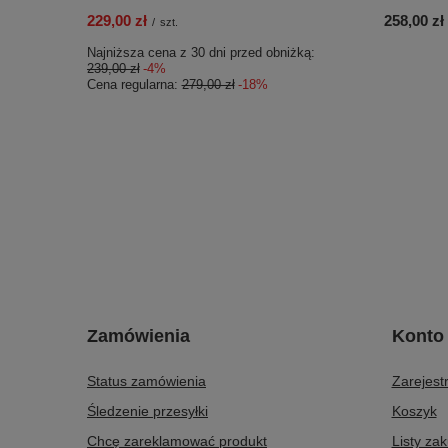
229,00 zł
258,00 zł
/
szt.
Najniższa cena z 30 dni przed obniżką:
239,00 zł
-4%
Cena regularna:
279,00 zł
-18%
Zamówienia
Konto
Status zamówienia
Zarejestr
Śledzenie przesyłki
Koszyk
Chcę zareklamować produkt
Listy za