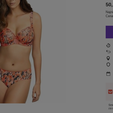
50,
Najn
Cena
Smi
za