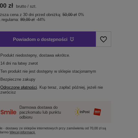
00 zł
brutto
/
szt.
iższa cena z 30 dni przed obniżką:
50,00 zł
0%
 regularna:
89,00 zł
-44%
Powiadom o dostępności
Produkt niedostepny, dostawa wkrótce
14
dni na łatwy zwrot
Ten produkt nie jest dostępny w sklepie stacjonarnym
Bezpieczne zakupy
Odroczone płatności
. Kup teraz, zapłać później, jeżeli nie
zwrócisz
Darmowa dostawa do
paczkomatu lub punktu
odbioru
le - dostawy ze sklepów internetowych przy zamówieniu od
70,00 zł
są
 darmo
Więcej informacji.