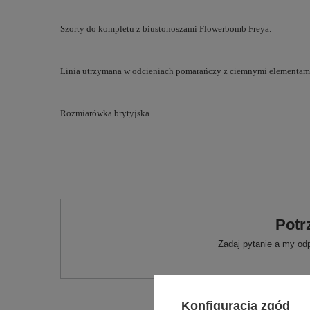
Szorty do kompletu z biustonoszami Flowerbomb Freya.
Linia utrzymana w odcieniach pomarańczy z ciemnymi elementam
Rozmiarówka brytyjska.
Potr
Zadaj pytanie a my od
Konfiguracja zgód