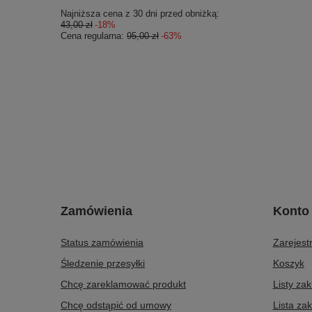
Najniższa cena z 30 dni przed obniżką:
43,00 zł
-18%
Cena regularna:
95,00 zł
-63%
Zamówienia
Konto
Status zamówienia
Zarejestr
Śledzenie przesyłki
Koszyk
Chcę zareklamować produkt
Listy za
Chcę odstąpić od umowy
Lista za