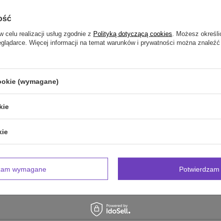
NAPISZ SWOJĄ OPINIĘ
ość
Twoja ocena:
w celu realizacji usług zgodnie z
Polityką dotyczącą cookies
. Możesz określi
5/5
eglądarce. Więcej informacji na temat warunków i prywatności można znaleźć
inii
cookie (wymagane)
kie
kie
zdjęcie produktu:
dzam wymagane
Potwierdzam 