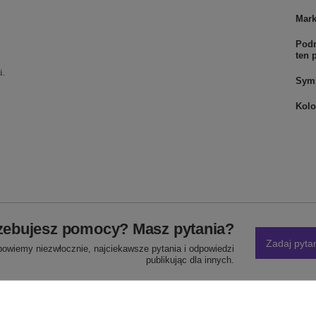
Mar
Podm
ten 
i.
Sym
Kolo
zebujesz pomocy? Masz pytania?
Zadaj pyta
powiemy niezwłocznie, najciekawsze pytania i odpowiedzi
publikując dla innych.