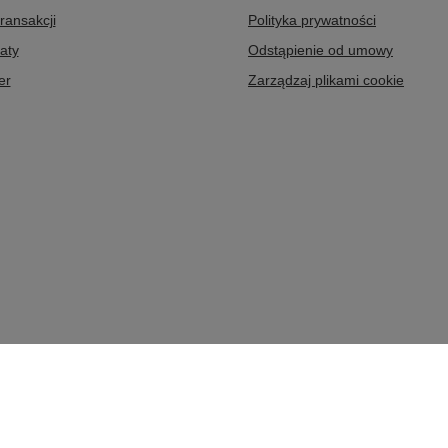
transakcji
Polityka prywatności
aty
Odstąpienie od umowy
er
Zarządzaj plikami cookie
,
32-020
Wieliczka