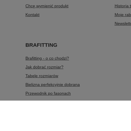
Chcę wymienić produkt
Historia 
Kontakt
Moje rab
Newslett
BRAFITTING
Brafitting - o co chodzi?
Jak dobrać rozmiar?
Tabele rozmiarów
Bielizna perfekcyjnie dobrana
Przewodnik po fasonach
536 563 465
sklep@dobrana.pl
doBRAna
,
Zabawa 433