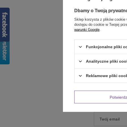
Dbamy o Twoją prywatn
Sklep korzysta z plików cookie 
dostępu do cookie w Twojej prz
warunki Google
.
Treść twojej op
Funkcjonalne pliki 
Analityczne pliki coo
Reklamowe pliki coo
Dodaj własne 
Potwier
Twoje imię
Twój email