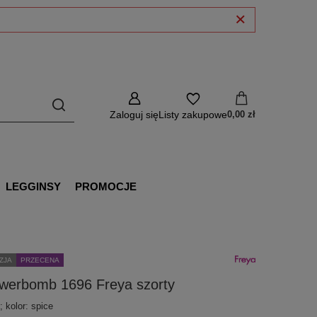
Zaloguj się
Listy zakupowe
0,00 zł
LEGGINSY
PROMOCJE
ZJA
PRZECENA
owerbomb 1696 Freya szorty
; kolor: spice