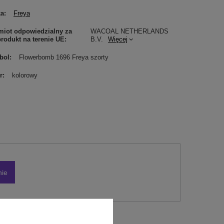
ka
Freya
iot odpowiedzialny za
WACOAL NETHERLANDS
produkt na terenie UE
B.V.
Więcej
bol
Flowerbomb 1696 Freya szorty
r
kolorowy
nie